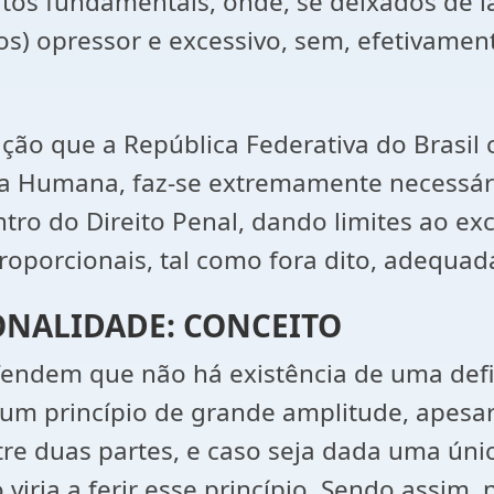
itos fundamentais, onde, se deixados de l
s) opressor e excessivo, sem, efetivament
ão que a República Federativa do Brasil c
 Humana, faz-se extremamente necessári
tro do Direito Penal, dando limites ao ex
proporcionais, tal como fora dito, adequ
ONALIDADE: CONCEITO
endem que não há existência de uma defini
e um princípio de grande amplitude, apes
ntre duas partes, e caso seja dada uma única
 viria a ferir esse princípio. Sendo assim