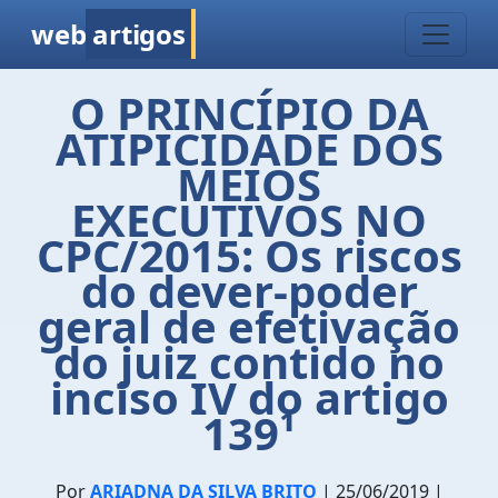
web
artigos
O PRINCÍPIO DA
ATIPICIDADE DOS
MEIOS
EXECUTIVOS NO
CPC/2015: Os riscos
do dever-poder
geral de efetivação
do juiz contido no
inciso IV do artigo
139¹
Por
ARIADNA DA SILVA BRITO
| 25/06/2019 |