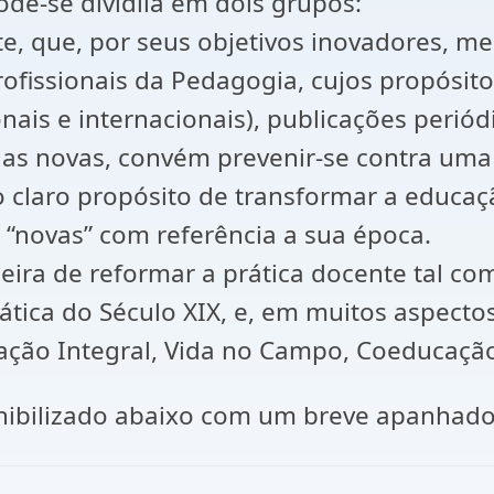
ode-se dividila em dois grupos:
ente, que, por seus objetivos inovadores,
rofissionais da Pedagogia, cujos propósit
ais e internacionais), publicações periód
olas novas, convém prevenir-se contra uma
o claro propósito de transformar a educaç
“novas” com referência a sua época.
ira de reformar a prática docente tal co
ática do Século XIX, e, em muitos aspectos
ção Integral, Vida no Campo, Coeducação
onibilizado abaixo com um breve apanhad