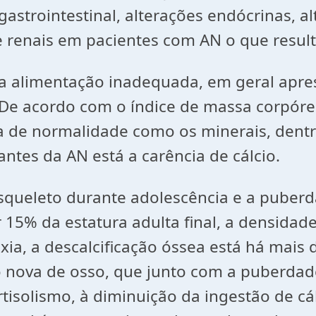
gastrointestinal, alterações endócrinas, a
 e renais em pacientes com AN o que resul
a alimentação inadequada, em geral apr
. De acordo com o índice de massa corpór
 de normalidade como os minerais, dentre
ntes da AN está a carência de cálcio.
squeleto durante adolescência e a puber
 15% da estatura adulta final, a densidad
a, a descalcificação óssea está há mais d
 nova de osso, que junto com a puberdad
isolismo, à diminuição da ingestão de cál