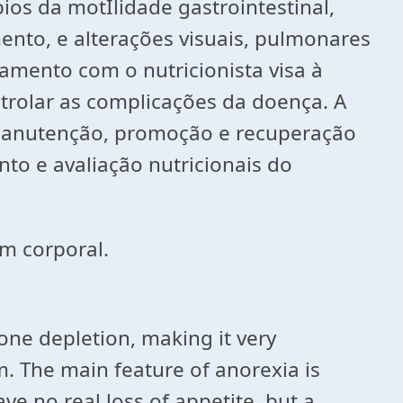
ios da motIlidade gastrointestinal,
ento, e alterações visuais, pulmonares
amento com o nutricionista visa à
trolar as complicações da doença. A
 manutenção, promoção e recuperação
to e avaliação nutricionais do
em corporal.
ct
bone depletion, making it very
am. The main feature of anorexia is
ve no real loss of appetite, but a