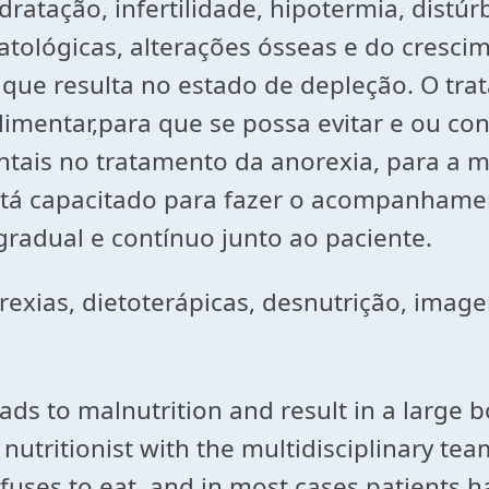
atação, infertilidade, hipotermia, distúrb
tológicas, alterações ósseas e do crescim
que resulta no estado de depleção. O trat
imentar,para que se possa evitar e ou con
ntais no tratamento da anorexia, para a
está capacitado para fazer o acompanhamen
radual e contínuo junto ao paciente.
rexias, dietoterápicas, desnutrição, imag
tra
ads to malnutrition and result in a large 
 nutritionist with the multidisciplinary te
uses to eat, and in most cases patients ha