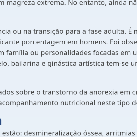
m magreza extrema. No entanto, ainda não
ncia ou na transição para a fase adulta. 
nificante porcentagem em homens. Foi ob
êm família ou personalidades focadas em 
, bailarina e ginástica artística tem-se 
dados sobre o transtorno da anorexia em cr
 acompanhamento nutricional neste tipo d
a
tão: desmineralização óssea, arritmias ca