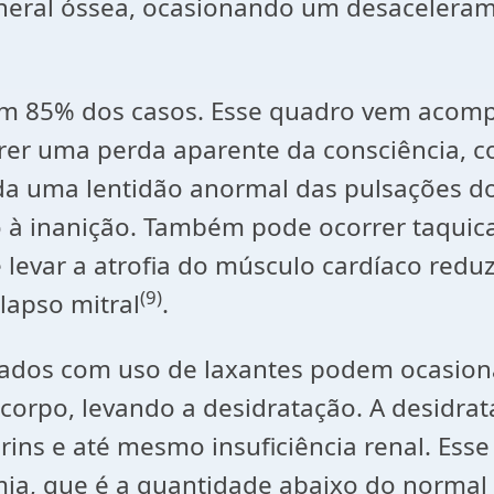
neral óssea, ocasionando um desacelera
e em 85% dos casos. Esse quadro vem aco
rer uma perda aparente da consciência, c
ada uma lentidão anormal das pulsações d
à inanição. Também pode ocorrer taquica
levar a atrofia do músculo cardíaco redu
(9)
lapso mitral
.
dos com uso de laxantes podem ocasionar 
orpo, levando a desidratação. A desidrat
ins e até mesmo insuficiência renal. Ess
mia, que é a quantidade abaixo do normal