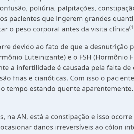
confusão, poliúria, palpitações, constipaç
nos pacientes que ingerem grandes quant
(1
 o peso corporal antes da visita clínica
orre devido ao fato de que a desnutrição p
mônio Luteinizante) e o FSH (Hormônio Fo
 a infertilidade é causada pela falta de
ão frias e cianóticas. Com isso o paciente
 tempo estando quente aparentemente. I
s, na AN, está a constipação e isso ocorr
asionar danos irreversíveis ao cólon int