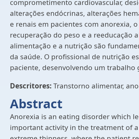
comprometimento cardiovascular, desidr
alterações endócrinas, alterações hema
e renais em pacientes com anorexia, o 
recuperação do peso e a reeducação al
alimentação e a nutrição são fundame
da saúde. O profissional de nutrição 
paciente, desenvolvendo um trabalho g
Descritores:
Transtorno alimentar,
ano
Abs
Anorexia is an eating disorder which le
important activity in the treatment of a
extreme thinness, where the patient ref