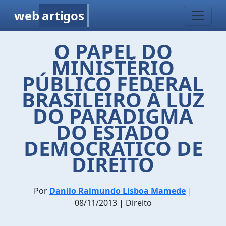
web
artigos
O PAPEL DO
MINISTÉRIO
PÚBLICO FEDERAL
BRASILEIRO À LUZ
DO PARADIGMA
DO ESTADO
DEMOCRÁTICO DE
DIREITO
Por
Danilo Raimundo Lisboa Mamede
|
08/11/2013 | Direito