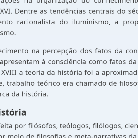
mações na organização do conhecimen
XVI. Dentre as tendências centrais do sécu
nto racionalista do iluminismo, a pro
ismo.
ecimento na percepção dos fatos da con
 apresentam à consciência como fatos da v
o XVIII a teoria da história foi a aproxim
, trabalho teórico era chamado de filoso
rca da história.
istória
feita por filósofos, teólogos, filólogos, ci
 meio de filosofias e meta-narrativas da