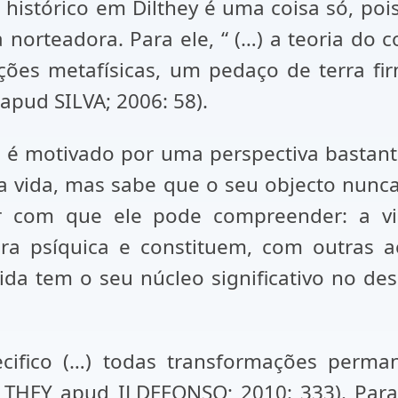
e histórico em Dilthey é uma coisa só, poi
orteadora. Para ele, “ (…) a teoria do
ções metafísicas, um pedaço de terra f
apud SILVA; 2006: 58).
o é motivado por uma perspectiva bastante
a vida, mas sabe que o seu objecto nunca 
r com que ele pode compreender: a vid
a psíquica e constituem, com outras ac
vida tem o seu núcleo significativo no d
cifico (…) todas transformações perma
ILTHEY apud ILDEFONSO; 2010: 333). Para 