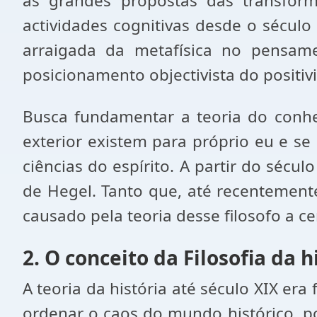
as grandes propostas das transfor
actividades cognitivas desde o século 
arraigada da metafísica no pensame
posicionamento objectivista do positiv
Busca fundamentar a teoria do conh
exterior existem para próprio eu e se
ciências do espírito. A partir do sécul
de Hegel. Tanto que, até recentemente
causado pela teoria desse filosofo a ce
2. O conceito da Filosofia da h
A teoria da história até século XIX era 
ordenar o caos do mundo histórico, por