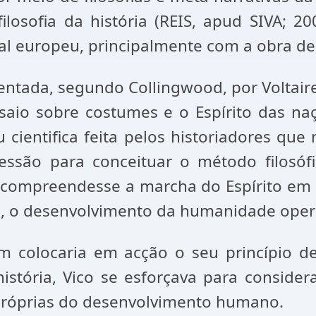
ilosofia da história (REIS, apud SIVA; 20
al europeu, principalmente com a obra de
nventada, segundo Collingwood, por Voltair
saio sobre costumes e o Espírito das na
ou cientifica feita pelos historiadores qu
ressão para conceituar o método filosó
 compreendesse a marcha do Espírito em 
ria, o desenvolvimento da humanidade ope
m colocaria em acção o seu princípio d
história, Vico se esforçava para consid
 próprias do desenvolvimento humano.