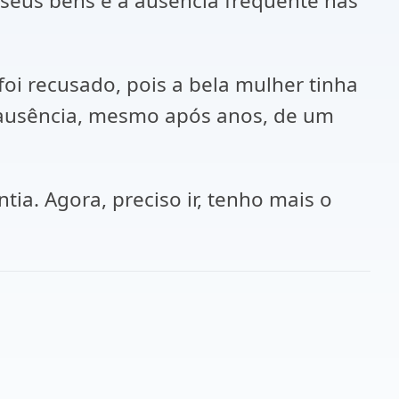
seus bens e a ausência frequente nas
oi recusado, pois a bela mulher tinha
 a ausência, mesmo após anos, de um
tia. Agora, preciso ir, tenho mais o