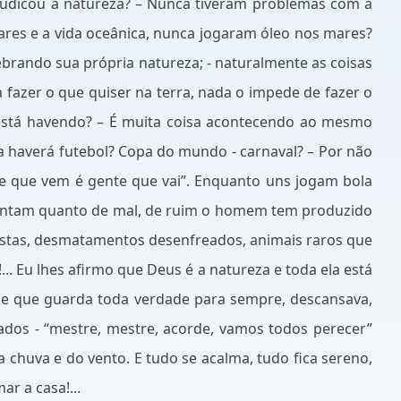
ejudicou a natureza? – Nunca tiveram problemas com a
mares e a vida oceânica, nunca jogaram óleo nos mares?
brando sua própria natureza; - naturalmente as coisas
 fazer o que quiser na terra, nada o impede de fazer o
está havendo? – É muita coisa acontecendo ao mesmo
da haverá futebol? Copa do mundo - carnaval? – Por não
e que vem é gente que vai”. Enquanto uns jogam bola
guntam quanto de mal, de ruim o homem tem produzido
orestas, desmatamentos desenfreados, animais raros que
. Eu lhes afirmo que Deus é a natureza e toda ela está
á e que guarda toda verdade para sempre, descansava,
dos - “mestre, mestre, acorde, vamos todos perecer”
 chuva e do vento. E tudo se acalma, tudo fica sereno,
ar a casa!...