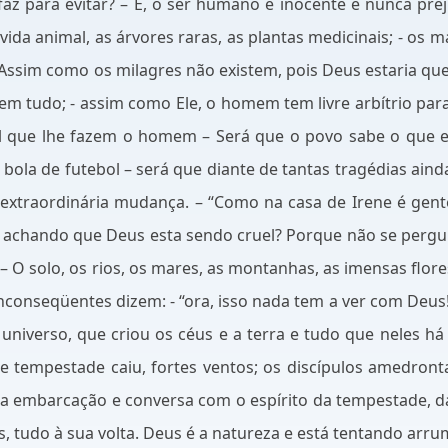
az para evitar? – E, o ser humano é inocente e nunca pr
ida animal, as árvores raras, as plantas medicinais; - os 
Assim como os milagres não existem, pois Deus estaria que
em tudo; - assim como Ele, o homem tem livre arbítrio para
al que lhe fazem o homem – Será que o povo sabe o que 
 bola de futebol – será que diante de tantas tragédias ain
traordinária mudança. – “Como na casa de Irene é gent
 achando que Deus esta sendo cruel? Porque não se per
s? – O solo, os rios, os mares, as montanhas, as imensas fl
onseqüentes dizem: - “ora, isso nada tem a ver com Deus!..
universo, que criou os céus e a terra e tudo que neles h
empestade caiu, fortes ventos; os discípulos amedronta
da embarcação e conversa com o espírito da tempestade, da
s, tudo à sua volta. Deus é a natureza e está tentando arrum