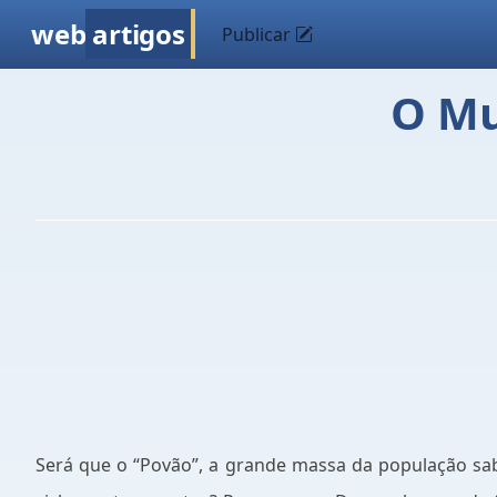
web
artigos
Publicar
O Mu
Será que o “Povão”, a grande massa da população sab