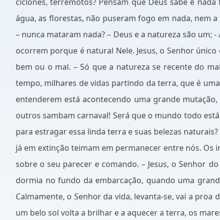
ciclones, terremotos? Pensam que Deus sabe e nada f
água, as florestas, não puseram fogo em nada, nem a v
– nunca mataram nada? – Deus e a natureza são um; - 
ocorrem porque é natural Nele. Jesus, o Senhor único 
bem ou o mal. – Só que a natureza se recente do m
tempo, milhares de vidas partindo da terra, que é uma
entenderem está acontecendo uma grande mutação, ex
outros sambam carnaval! Será que o mundo todo está
para estragar essa linda terra e suas belezas naturai
já em extinção teimam em permanecer entre nós. Os inc
sobre o seu parecer e comando. – Jesus, o Senhor do 
dormia no fundo da embarcação, quando uma grande t
Calmamente, o Senhor da vida, levanta-se, vai a proa 
um belo sol volta a brilhar e a aquecer a terra, os mare