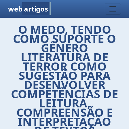
web
artigos
O MEDO, TENDO
COMO SUPORTE O
GÊNERO
LITERATURA DE
TERROR COMO
SUGESTÃO PARA
DESENVOLVER
COMPETÊNCIAS DE
LEITURA,
COMPREENSÃO E
INTERPRETAÇÃO