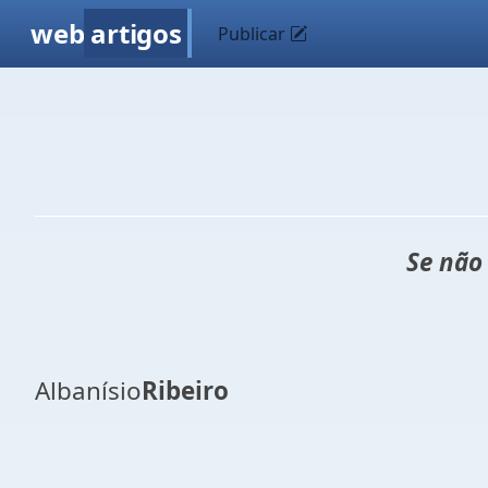
web
artigos
Publicar
Se não
Albanísio
Ribeiro