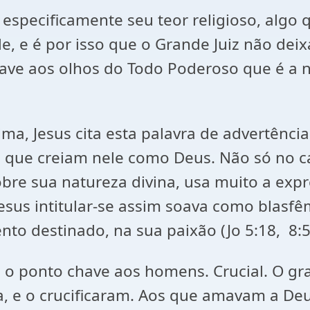
e especificamente seu teor religioso, alg
e, e é por isso que o Grande Juiz não de
rave aos olhos do Todo Poderoso que é a 
Jesus cita esta palavra de advertênci
ra que creiam nele como Deus. Não só no c
obre sua natureza divina, usa muito a exp
Jesus intitular-se assim soava como blasf
o destinado, na sua paixão (Jo 5:18, 8:59
 é o ponto chave aos homens. Crucial. O g
a, e o crucificaram. Aos que amavam a Deu