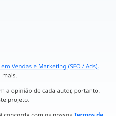
a em Vendas e Marketing (SEO / Ads).
a mais.
em a opinião de cada autor, portanto,
te projeto.
cê concorda com os nossos
Termos de