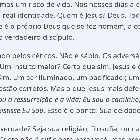
mas um risco de vida. Nos nossos dias a co
 real identidade. Quem é Jesus? Deus. To
 é o próprio Deus que se fez homem, a co
 o verdadeiro discípulo.
o pelos céticos. Não é sábio. Os adversá
m insulto maior? Certo que sim. Jesus é 
Sim. Um ser iluminado, um pacificador, um 
estão corretos. Mas o que Jesus mais def
u a ressurreição e a vida; Eu sou o caminho
istisse Eu Sou
. Esse é o ponto! Sua deidade
dade? Seja sua religião, filosofia, ou na 
Cristo não é suficiente para você, mas pr