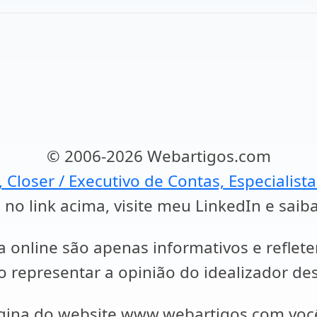
© 2006-2026 Webartigos.com
, Closer / Executivo de Contas, Especialist
 no link acima, visite meu LinkedIn e saib
a online são apenas informativos e reflet
representar a opinião do idealizador des
ágina do website www.webartigos.com vo