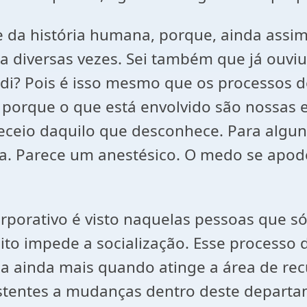
rte da história humana, porque, ainda as
a diversas vezes. Sei também que já ouviu 
ndi? Pois é isso mesmo que os processos
porque o que está envolvido são nossas e
eceio daquilo que desconhece. Para alguns
isa. Parece um anestésico. O medo se apo
orativo é visto naquelas pessoas que só
eito impede a socialização. Esse process
ca ainda mais quando atinge a área de re
istentes a mudanças dentro deste departam