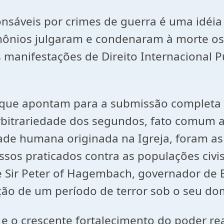
nsáveis por crimes de guerra é uma idéia
ônios julgaram e condenaram à morte os 
anifestações de Direito Internacional Pú
e que apontam para a submissão completa d
rbitrariedade dos segundos, fato comum a
ade humana originada na Igreja, foram as 
essos praticados contra as populações civ
 Sir Peter of Hagembach, governador de Br
ção de um período de terror sob o seu do
a e o crescente fortalecimento do poder r