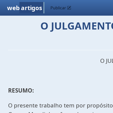
web
artigos
Publicar
O JULGAMENT
O J
RESUMO:
O presente trabalho tem por propósit