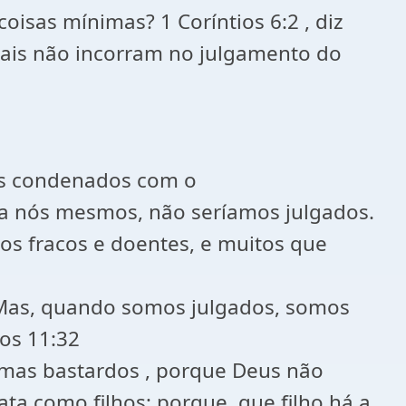
oisas mínimas? 1 Coríntios 6:2 , diz
tais não incorram no julgamento do
os condenados com o
s a nós mesmos, não seríamos julgados.
tos fracos e doentes, e muitos que
 ( Mas, quando somos julgados, somos
os 11:32
 mas bastardos , porque Deus não
ata como filhos; porque, que filho há a