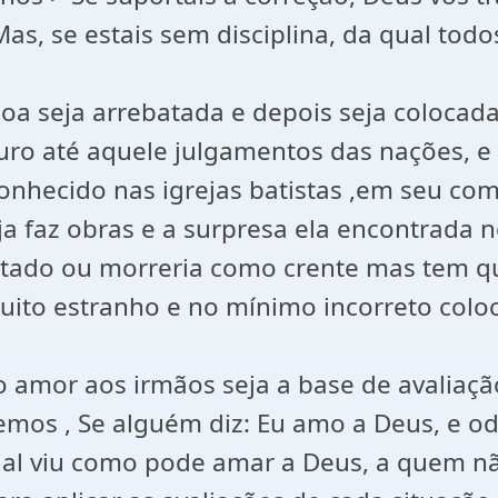
s, se estais sem disciplina, da qual todos
ssoa seja arrebatada e depois seja colo
ro até aquele julgamentos das nações, e 
onhecido nas igrejas batistas ,em seu co
a faz obras e a surpresa ela encontrada 
atado ou morreria como crente mas tem qu
uito estranho e no mínimo incorreto colo
o amor aos irmãos seja a base de avaliaçã
os , Se alguém diz: Eu amo a Deus, e ode
l viu como pode amar a Deus, a quem não 