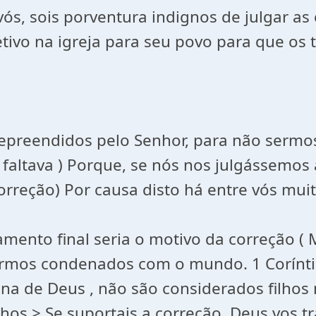
s, sois porventura indignos de julgar as c
ivo na igreja para seu povo para que os 
epreendidos pelo Senhor, para não serm
e faltava ) Porque, se nós nos julgássemo
correção) Por causa disto há entre vós mui
lgamento final seria o motivo da correção
ermos condenados com o mundo. 1 Corínti
na de Deus , não são considerados filhos
hos > Se suportais a correção, Deus vos tr