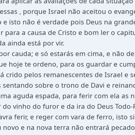
 aplicar as avaliações de cada situação e
essas , porque Israel não aceitou o evang
e isto não é verdade pois Deus na grande 
r para a causa de Cristo e bom ler o cap
a ainda está por vir.
por cauda; e só estarás em cima, e não d
hoje te ordeno, para os guardar e cumpr
rá crido pelos remanescentes de Israel e 
s sentando sobre o trono de Davi e reina
uma aguda espada, para ferir com ela as n
r do vinho do furor e da ira do Deus Todo-
vra ferir, e reger com vara de ferro, isto 
céu novo e na nova terra não entrará peca