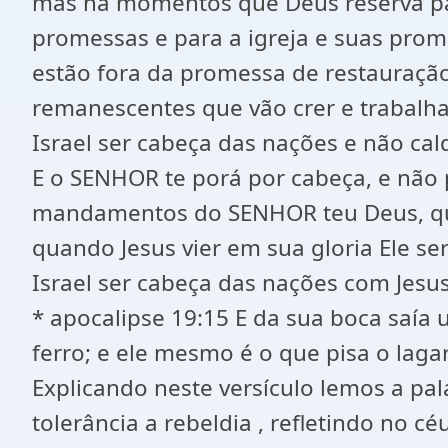
mas há momentos que Deus reserva para
promessas e para a igreja e suas prom
estão fora da promessa de restauração 
remanescentes que vão crer e trabalha
Israel ser cabeça das nações e não cald
E o SENHOR te porá por cabeça, e não 
mandamentos do SENHOR teu Deus, que 
quando Jesus vier em sua gloria Ele se
Israel ser cabeça das nações com Jesu
* apocalipse 19:15 E da sua boca saía 
ferro; e ele mesmo é o que pisa o laga
Explicando neste versículo lemos a pala
tolerância a rebeldia , refletindo no 