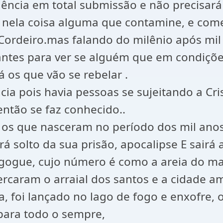
ência em total submissão e não precisará
á nela coisa alguma que contamine, e com
o Cordeiro.mas falando do milênio após mi
itantes para ver se alguém que em condiç
á os que vão se rebelar .
ncia pois havia pessoas se sujeitando a C
ntão se faz conhecido..
o os que nasceram no período dos mil anos
rá solto da sua prisão, apocalipse E sair
gogue, cujo número é como a areia do mar
cercaram o arraial dos santos e a cidade 
, foi lançado no lago de fogo e enxofre, o
para todo o sempre,