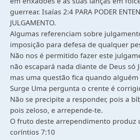
em enxadões e as suas lanças em foic
guerrear. Isaías 2:4 PARA PODER ENT
JULGAMENTO.
Algumas referenciam sobre julgamento 
imposição para defesa de qualquer pes
Não nos é permitido fazer este julgame
não escapará nada diante de Deus só 
mas uma questão fica quando alguém 
Surge Uma pergunta o crente é corrigi
Não se precipite a responder, pois a b
pois zeloso, e arrepende-te.
O fruto deste arrependimento produz 
coríntios 7:10