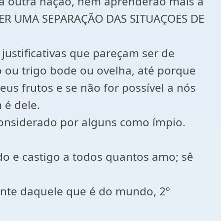
ra outra nação, nem aprenderão mais a
AZER UMA SEPARAÇÃO DAS SITUAÇOES DE
ustificativas que pareçam ser de
o ou trigo bode ou ovelha, até porque
us frutos e se não for possível a nós
 é dele.
onsiderado por alguns como ímpio.
ndo e castigo a todos quantos amo; sê
ente daquele que é do mundo, 2º