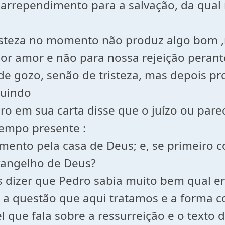
arrependimento para a salvação, da qual 
steza no momento não produz algo bom ,m
por amor e não para nossa rejeição perante
de gozo, senão de tristeza, mas depois pro
guindo
o em sua carta disse que o juízo ou pare
 tempo presente :
ento pela casa de Deus; e, se primeiro c
vangelho de Deus?
 dizer que Pedro sabia muito bem qual e
l , a questão que aqui tratamos e a forma
l que fala sobre a ressurreição e o text