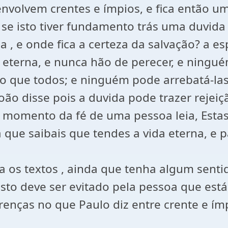
envolvem crentes e ímpios, e fica então 
e se isto tiver fundamento trás uma duvid
 , e onde fica a certeza da salvação? a
da eterna, e nunca hão de perecer, e ning
do que todos; e ninguém pode arrebatá-la
ão disse pois a duvida pode trazer rejeiçã
e momento da fé de uma pessoa leia, Estas 
que saibais que tendes a vida eterna, e p
 os textos , ainda que tenha algum senti
to deve ser evitado pela pessoa que est
enças no que Paulo diz entre crente e ím