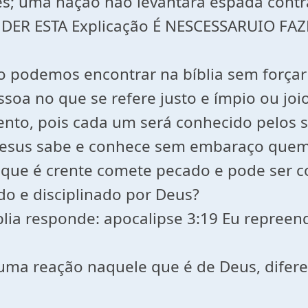
es; uma nação não levantará espada cont
ENDER ESTA Explicação É NESCESSARUIO F
podemos encontrar na bíblia sem forçar j
soa no que se refere justo e ímpio ou joi
nto, pois cada um será conhecido pelos se
Jesus sabe e conhece sem embaraço quem
que é crente comete pecado e pode ser c
do e disciplinado por Deus?
íblia responde: apocalipse 3:19 Eu repree
uma reação naquele que é de Deus, difer