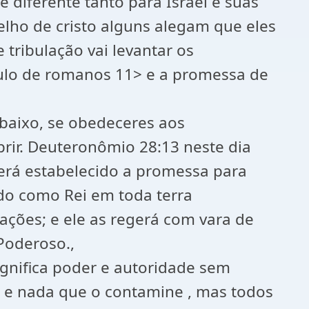
 diferente tanto para Israel e suas
elho de cristo alguns alegam que eles
tribulação vai levantar os
itulo de romanos 11> e a promessa de
ebaixo, se obedeceres aos
ir. Deuteronômio 28:13 neste dia
será estabelecido a promessa para
ndo como Rei em toda terra
ações; e ele as regerá com vara de
Poderoso.,
significa poder e autoridade sem
do e nada que o contamine , mas todos