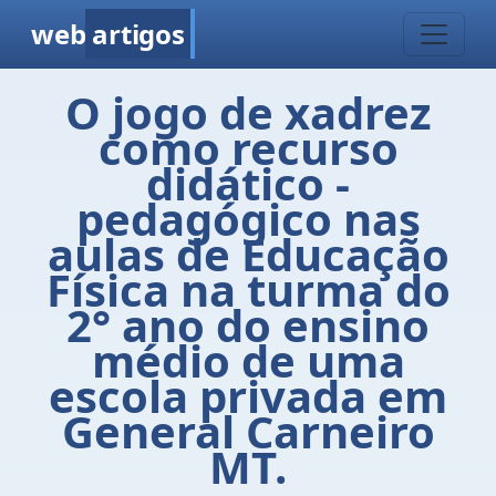
web
artigos
O jogo de xadrez
como recurso
didático -
pedagógico nas
aulas de Educação
Física na turma do
2° ano do ensino
médio de uma
escola privada em
General Carneiro
MT.