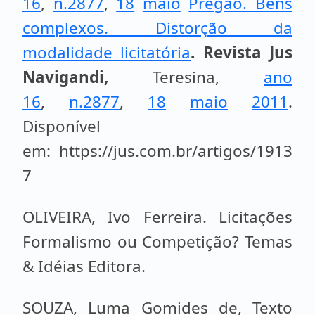
16
,
n.2877
,
18
maio
Pregão. Bens
complexos. Distorção da
modalidade licitatória
.
Revista Jus
Navigandi
,
Teresina,
ano
16
,
n.2877
,
18
maio
2011
.
Disponível
em: https://jus.com.br/artigos/1913
7
OLIVEIRA, Ivo Ferreira. Licitações
Formalismo ou Competição? Temas
& Idéias Editora.
SOUZA, Luma Gomides de, Texto