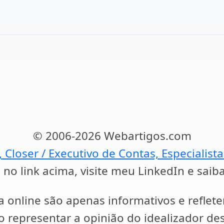
© 2006-2026 Webartigos.com
, Closer / Executivo de Contas, Especialist
 no link acima, visite meu LinkedIn e saib
a online são apenas informativos e reflet
representar a opinião do idealizador des