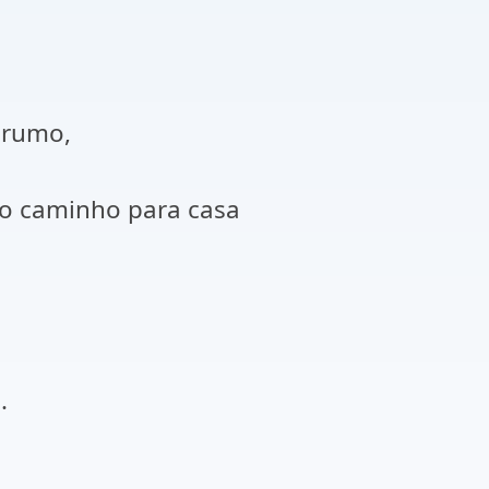
 rumo,
no caminho para casa
.