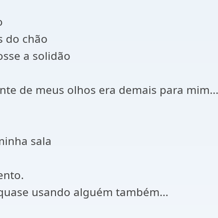
o
s do chão
sse a solidão
nte de meus olhos era demais para mim..
minha sala
ento.
a quase usando alguém também...