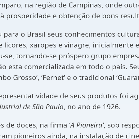
mparo, na região de Campinas, onde outro
 prosperidade e obtenção de bons resul
iu para o Brasil seus conhecimentos cultur
de licores, xaropes e vinagre, inicialment
iu-se, tornando-se próspero grupo empres
ão esta comercializada em todo o país. Se
humbo Grosso’, ‘Fernet’ e o tradicional ‘Gu
representatividade de seus produtos foi 
dustrial de São Paulo
, no ano de 1926.
 de doces, na firma ‘
A Pioneira’
, sob resp
. Foram pioneiros ainda, na instalação de 