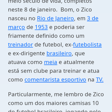
meio século de vida, completos
neste 8 de janeiro. Bom, o Zico
nasceu no
Rio de Janeiro
, em
3 de
março
de
1953
e poderia ser
friamente definido como um
treinador
de futebol, ex-
futebolista
e ex-dirigente
brasileiro
, que
atuava como
meia
e atualmente
está sem clube para treinar e atua
como
comentarista esportivo
na
TV.
Particularmente, me lembro de Zico
como um dos maiores camisas 10
do futebol brasileiro, jogando pelo