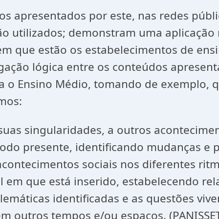
dos apresentados por este, nas redes públ
 são utilizados; demonstram uma aplicaçã
l em que estão os estabelecimentos de ens
ação lógica entre os conteúdos apresenta
ra o Ensino Médio, tomando de exemplo, q
emos:
m suas singularidades, a outros acontecim
odo presente, identificando mudanças e 
ontecimentos sociais nos diferentes ritm
cial em que está inserido, estabelecendo r
máticas identificadas e as questões viven
em outros tempos e/ou espaços. (PANISSET,