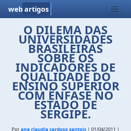
web
artigos
O DILEMA DAS
UNIVERSIDADES
BRASILEIRAS
SOBRE OS
INDICADORES DE
QUALIDADE DO
ENSINO SUPERIOR
COM ÊNFASE NO
ESTADO DE
SERGIPE.
Por
ana claudia cardoso santois
| 01/04/2011 |