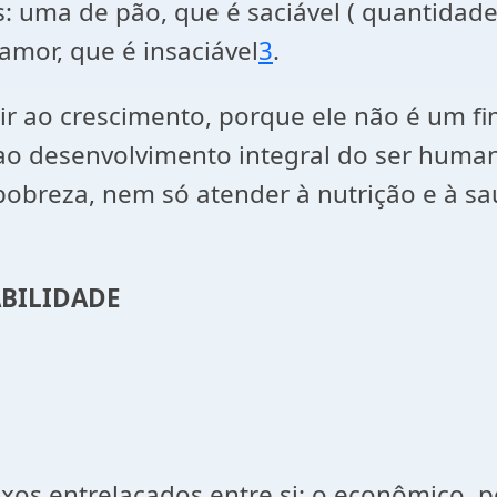
ma de pão, que é saciável ( quantidade),
mor, que é insaciável
3
.
ir ao crescimento, porque ele não é um f
ao desenvolvimento integral do ser human
pobreza, nem só atender à nutrição e à sa
ABILIDADE
ixos entrelaçados entre si: o econômico, p