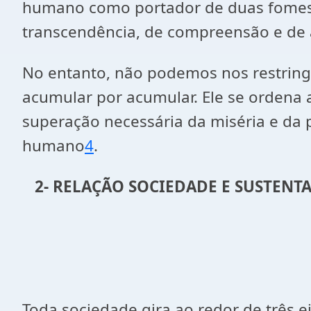
humano como portador de duas fomes: u
transcendência, de compreensão e de a
No entanto, não podemos nos restring
acumular por acumular. Ele se ordena 
superação necessária da miséria e da 
humano
4
.
2- RELAÇÃO SOCIEDADE E SUSTENT
Toda sociedade gira ao redor de três e