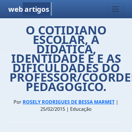
web
artigos
O COTIDIANO
ESCOLAR, A
DIDÁTICA,
IDENTIDADE E E AS
DIFICULDADES DO
PROFESSOR/COORD
PEDAGOGICO.
Por
ROSELY RODRIGUES DE BESSA MARMET
|
25/02/2015 | Educação