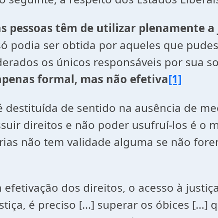
as pessoas têm de utilizar plenamente a 
..] só podia ser obtida por aqueles que pud
erados os únicos responsáveis por sua so
 apenas formal, mas não efetiva
[1]
s é destituída de sentido na ausência de m
ossuir direitos e não poder usufruí-los é o
árias não tem validade alguma se não for
 efetivação dos direitos, o acesso à justiç
 justiça, é preciso [...] superar os óbices 