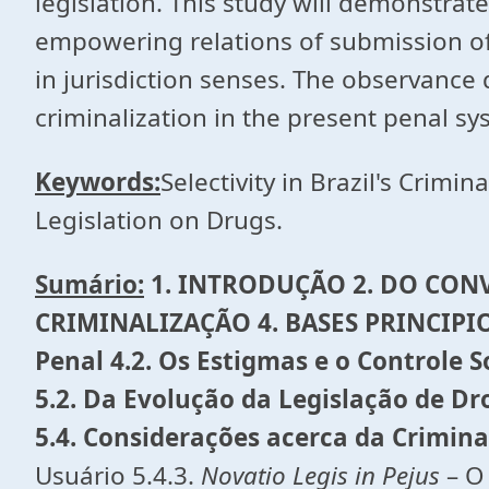
legislation. This study will demonstra
empowering relations of submission of
in jurisdiction senses. The observance
criminalization in the present penal sy
Keywords:
Selectivity in Brazil's Crimi
Legislation on Drugs.
Sumário:
1. INTRODUÇÃO 2. DO CONV
CRIMINALIZAÇÃO 4. BASES PRINCIPIOL
Penal 4.2. Os Estigmas e o Controle 
5.2. Da Evolução da Legislação de Dr
5.4. Considerações acerca da Crimin
Usuário 5.4.3.
Novatio Legis in Pejus
– O 