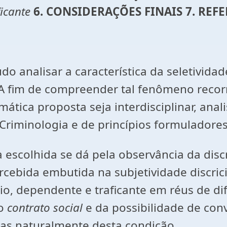
ficante
6. CONSIDERAÇÕES FINAIS 7. REF
 analisar a característica da seletividade
A fim de compreender tal fenômeno recorre
tica proposta seja interdisciplinar, anal
 Criminologia e de princípios formuladores
escolhida se dá pela observância da discr
rcebida embutida na subjetividade discri
io, dependente e traficante em réus de dif
ao
contrato social
e da possibilidade de co
as naturalmente desta condição.