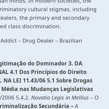
man minds. In modern societies, the
iminatory cultural stigmas, including
 dealers, the primary and secondary
ted class discrimination.
g Addict – Drug Dealer – Brazilian
itimação do Dominador 3. DA
 4.1 Dos Princípios do Direito
 NA LEI 11.43/06 5.1 Sobre Drogas
se Média nas Mudanças Legislativas
3/2006 5.4.2.
Novatio Legis in Mellius
– O
Criminalização Secundária –
A