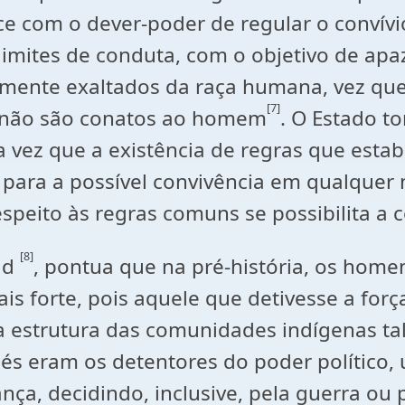
e com o dever-poder de regular o convívi
 limites de conduta, com o objetivo de apa
ente exaltados da raça humana, vez que 
[7]
o não são conatos ao homem
. O Estado t
vez que a existência de regras que esta
e para a possível convivência em qualque
peito às regras comuns se possibilita a 
[8]
eld
, pontua que na pré-história, os home
is forte, pois aquele que detivesse a forç
a estrutura das comunidades indígenas t
és eram os detentores do poder político, u
nça, decidindo, inclusive, pela guerra o