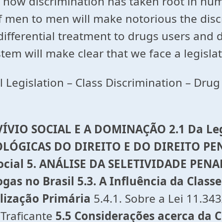
te how discrimination has taken root in hu
 men to men will make notorious the discr
 differential treatment to drugs users and
stem will make clear that we face a legisla
nal Legislation – Class Discrimination – Dru
ÍVIO SOCIAL E A DOMINAÇÃO 2.1 Da Leg
ÓGICAS DO DIREITO E DO DIREITO PENAL
Social 5. ANÁLISE DA SELETIVIDADE PENAL
ogas no Brasil 5.3. A Influência da Clas
alização Primária
5.4.1. Sobre a Lei 11.34
Traficante
5.5 Considerações acerca da 