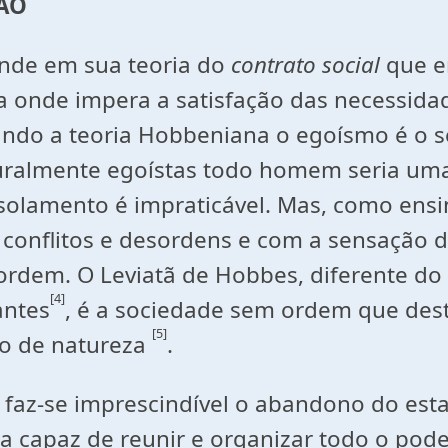
ÇÃO
ende em sua teoria do
contrato social
que e
 onde impera a satisfação das necessidad
ndo a teoria Hobbeniana o egoísmo é o se
uralmente egoístas todo homem seria uma 
olamento é impraticável. Mas, como ensin
 conflitos e desordens e com a sensação d
a ordem. O Leviatã de Hobbes, diferente do
[4]
antes
, é a sociedade sem ordem que dest
[5]
o de natureza
.
 faz-se imprescindível o abandono do est
eja capaz de reunir e organizar todo o pod