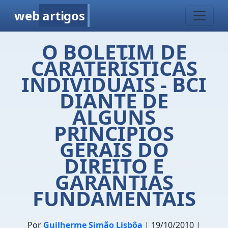
web
artigos
O BOLETIM DE
CARATERÍSTICAS
INDIVIDUAIS - BCI
DIANTE DE
ALGUNS
PRINCÍPIOS
GERAIS DO
DIREITO E
GARANTIAS
FUNDAMENTAIS
Por
Guilherme Simão Lisbôa
| 19/10/2010 |