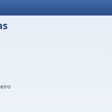
as
eiro