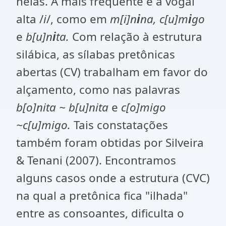
nelas. A mais freqüente é a vogal
alta /
i
/, como em
m[i]n
i
na, c[u]m
i
go
e
b[u]n
i
ta.
Com relação à estrutura
silábica, as sílabas pretônicas
abertas (CV) trabalham em favor do
alçamento, como nas palavras
b[o]nita ~ b[u]nita
e
c[o]migo
~c[u]migo.
Tais constatações
também foram obtidas por Silveira
& Tenani (2007). Encontramos
alguns casos onde a estrutura (CVC)
na qual a pretônica fica "ilhada"
entre as consoantes, dificulta o