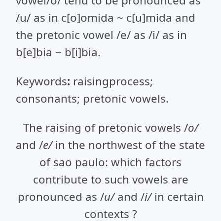
vowel/o/ tend to be pronounced as
/u/ as in c[o]omida ~ c[u]mida and
the pretonic vowel /e/ as /i/ as in
b[e]bia ~ b[i]bia.
Keywords
:
raisingprocess;
consonants; pretonic vowels.
The raising of pretonic vowels /
o/
and /
e/
in the northwest of the state
of sao paulo: which factors
contribute to such vowels are
pronounced as /
u/
and /
i/
in certain
contexts
?