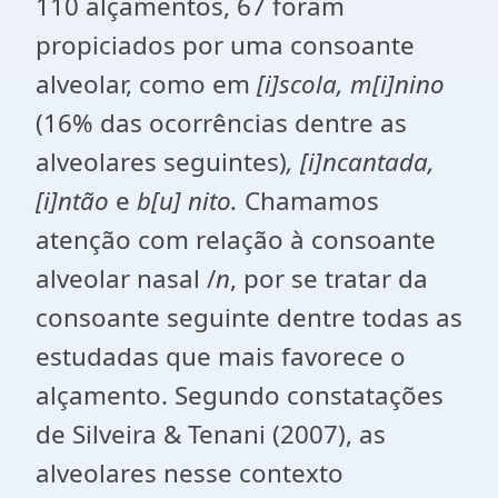
110 alçamentos, 67 foram
propiciados por uma consoante
alveolar, como em
[i]scola, m[i]nino
(16% das ocorrências dentre as
alveolares seguintes)
, [i]ncantada,
[i]ntão
e
b[u] nito.
Chamamos
atenção com relação à consoante
alveolar nasal /
n
, por se tratar da
consoante seguinte dentre todas as
estudadas que mais favorece o
alçamento. Segundo constatações
de Silveira & Tenani (2007), as
alveolares nesse contexto