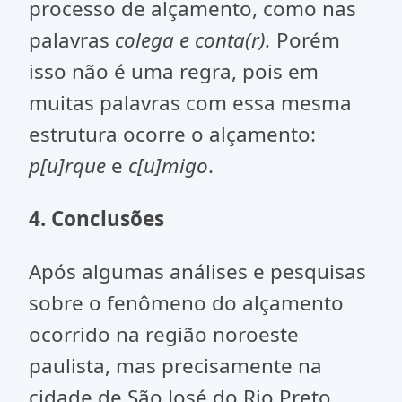
processo de alçamento, como nas
palavras
colega e conta(r).
Porém
isso não é uma regra, pois em
muitas palavras com essa mesma
estrutura ocorre o alçamento:
p[u]rque
e
c[u]migo
.
4. Conclusões
Após algumas análises e pesquisas
sobre o fenômeno do alçamento
ocorrido na região noroeste
paulista, mas precisamente na
cidade de São José do Rio Preto,