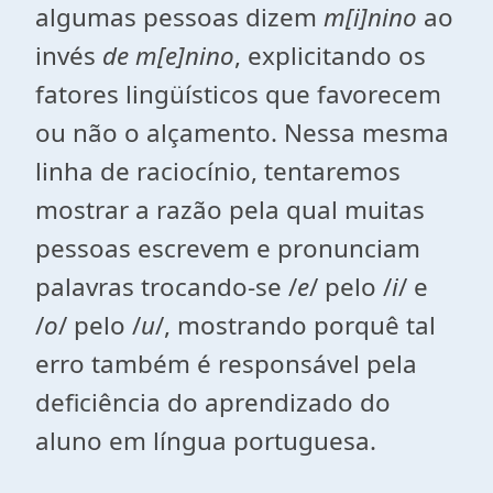
algumas pessoas dizem
m[i]nino
ao
invés
de m[e]nino
, explicitando os
fatores lingüísticos que favorecem
ou não o alçamento. Nessa mesma
linha de raciocínio, tentaremos
mostrar a razão pela qual muitas
pessoas escrevem e pronunciam
palavras trocando-se /
e
/ pelo /
i
/ e
/
o
/ pelo /
u
/, mostrando porquê tal
erro também é responsável pela
deficiência do aprendizado do
aluno em língua portuguesa.