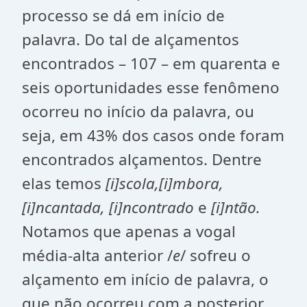
processo se dá em início de
palavra. Do tal de alçamentos
encontrados – 107 – em quarenta e
seis oportunidades esse fenômeno
ocorreu no início da palavra, ou
seja, em 43% dos casos onde foram
encontrados alçamentos. Dentre
elas temos
[i]scola,[i]mbora,
[i]ncantada, [i]ncontrado
e
[i]ntão.
Notamos que apenas a vogal
média-alta anterior /
e
/ sofreu o
alçamento em início de palavra, o
que não ocorreu com a posterior