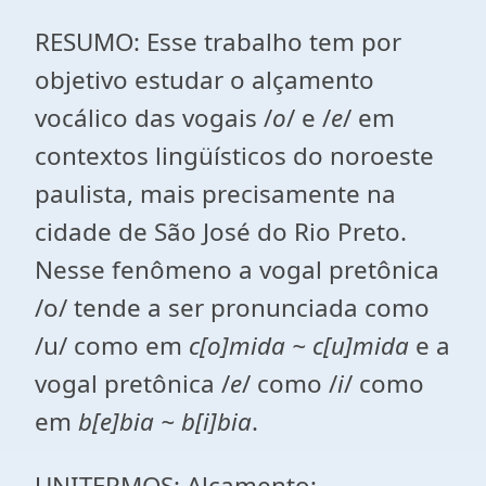
RESUMO: Esse trabalho tem por
objetivo estudar o alçamento
vocálico das vogais /
o
/ e /
e
/ em
contextos lingüísticos do noroeste
paulista, mais precisamente na
cidade de São José do Rio Preto.
Nesse fenômeno a vogal pretônica
/o/ tende a ser pronunciada como
/u/ como em
c[o]mida ~ c[u]mida
e a
vogal pretônica /
e
/ como /
i
/ como
em
b[e]bia ~ b[i]bia
.
UNITERMOS: Alçamento;