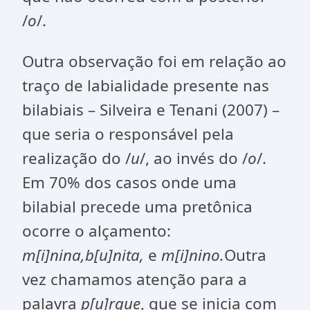
/
o
/.
Outra observação foi em relação ao
traço de labialidade presente nas
bilabiais – Silveira e Tenani (2007) –
que seria o responsável pela
realização do /
u
/, ao invés do /
o
/.
Em 70% dos casos onde uma
bilabial precede uma pretônica
ocorre o alçamento:
m[i]nina,b[u]nita,
e
m[i]nino.
Outra
vez chamamos atenção para a
palavra
p[u]rque
, que se inicia com