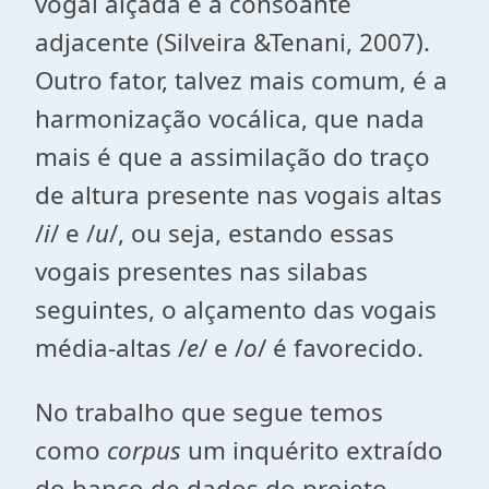
vogal alçada e a consoante
adjacente (Silveira &Tenani, 2007).
Outro fator, talvez mais comum, é a
harmonização vocálica, que nada
mais é que a assimilação do traço
de altura presente nas vogais altas
/
i
/ e /
u
/, ou seja, estando essas
vogais presentes nas silabas
seguintes, o alçamento das vogais
média-altas /
e
/ e /
o
/ é favorecido.
No trabalho que segue temos
como
corpus
um inquérito extraído
do banco de dados do projeto