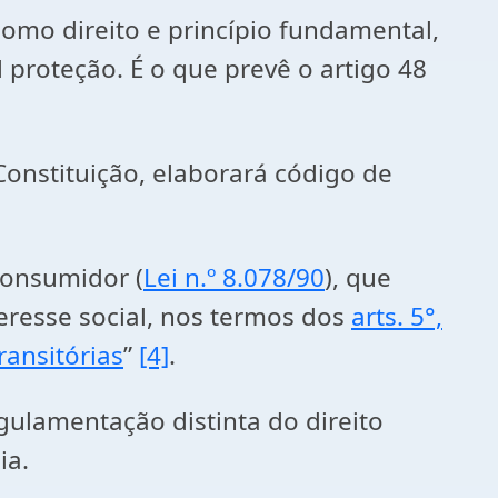
mo direito e princípio fundamental,
roteção. É o que prevê o artigo 48
Constituição, elaborará código de
onsumidor (
Lei n.º 8.078/90
), que
eresse social, nos termos dos
arts. 5°,
ransitórias
”
[4]
.
amentação distinta do direito
ia.