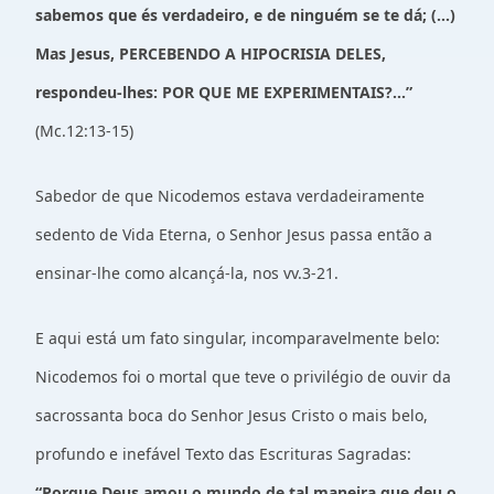
sabemos que és verdadeiro, e de ninguém se te dá; (...)
Mas Jesus, PERCEBENDO A HIPOCRISIA DELES,
respondeu-lhes: POR QUE ME EXPERIMENTAIS?...”
(Mc.12:13-15)
Sabedor de que Nicodemos estava verdadeiramente
sedento de Vida Eterna, o Senhor Jesus passa então a
ensinar-lhe como alcançá-la, nos vv.3-21.
E aqui está um fato singular, incomparavelmente belo:
Nicodemos foi o mortal que teve o privilégio de ouvir da
sacrossanta boca do Senhor Jesus Cristo o mais belo,
profundo e inefável Texto das Escrituras Sagradas:
“Porque Deus amou o mundo de tal maneira que deu o