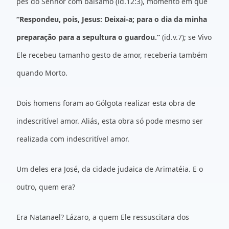
pés do Senhor com bálsamo (id.12:3), momento em que
“Respondeu, pois, Jesus: Deixai-a; para o dia da minha
preparação para a sepultura o guardou.”
(id.v.7); se Vivo
Ele recebeu tamanho gesto de amor, receberia também
quando Morto.
Dois homens foram ao Gólgota realizar esta obra de
indescritível amor. Aliás, esta obra só pode mesmo ser
realizada com indescritível amor.
Um deles era José, da cidade judaica de Arimatéia. E o
outro, quem era?
Era Natanael? Lázaro, a quem Ele ressuscitara dos