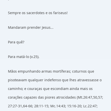
Sempre os sacerdotes e os fariseus!
Mandaram prender Jesus...
Para quê?
Para matá-lo (v.25).
Mãos empunhando armas mortíferas; coturnos que
pisoteavam qualquer indefenso que lhes atravessasse o
caminho; e couraças que escondiam ainda mais os
corações capazes das piores atrocidades (Mt.26:47,50,57;
27:27-31,64-66; 28:11-15; Mc.14:43; 15:16-20; Lc.22:47;