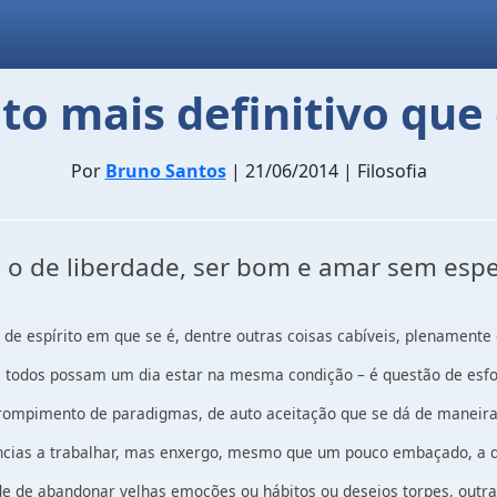
to mais definitivo que 
Por
Bruno Santos
| 21/06/2014 | Filosofia
e o de liberdade, ser bom e amar sem esp
ado de espírito em que se é, dentre outras coisas cabíveis, plename
 que todos possam um dia estar na mesma condição – é questão de e
rompimento de paradigmas, de auto aceitação que se dá de maneira 
ncias a trabalhar, mas enxergo, mesmo que um pouco embaçado, a di
 de abandonar velhas emoções ou hábitos ou desejos torpes, outras