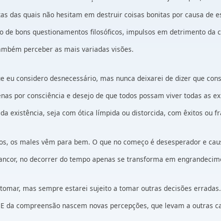
s das quais não hesitam em destruir coisas bonitas por causa de es
o de bons questionamentos filosóficos, impulsos em detrimento da c
também perceber as mais variadas visões.
que eu considero desnecessário, mas nunca deixarei de dizer que co
apenas por consciência e desejo de que todos possam viver todas as 
a existência, seja com ótica límpida ou distorcida, com êxitos ou fr
dos, os males vêm para bem. O que no começo é desesperador e caus
rancor, no decorrer do tempo apenas se transforma em engrandecime
a tomar, mas sempre estarei sujeito a tomar outras decisões errada
 E da compreensão nascem novas percepções, que levam a outras ca