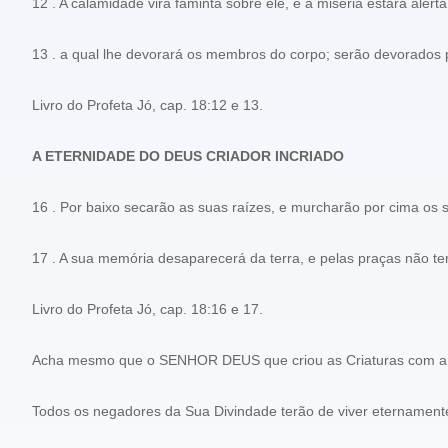
12 . A calamidade virá faminta sobre ele, e a miséria estará alert
13 . a qual lhe devorará os membros do corpo; serão devorados 
Livro do Profeta Jó, cap. 18:12 e 13.
A ETERNIDADE DO DEUS CRIADOR INCRIADO
16 . Por baixo secarão as suas raízes, e murcharão por cima os 
17 . A sua memória desaparecerá da terra, e pelas praças não t
Livro do Profeta Jó, cap. 18:16 e 17.
Acha mesmo que o SENHOR DEUS que criou as Criaturas com a S
Todos os negadores da Sua Divindade terão de viver eternamen