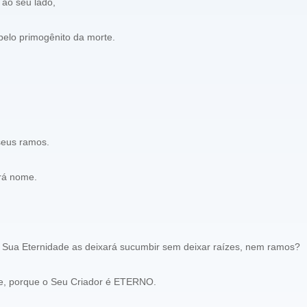
a ao seu lado,
pelo primogênito da morte.
seus ramos.
erá nome.
ua Eternidade as deixará sucumbir sem deixar raízes, nem ramos?
te, porque o Seu Criador é ETERNO.