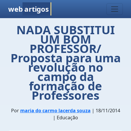
web
artigos
NADA SUBSTITUI
UM BOM
PROFESSOR/
Proposta para uma
revolução no
campo da
formação de
Professores
Por
maria do carmo lacerda souza
| 18/11/2014
| Educação