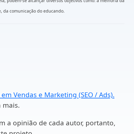
ela, podem-se alcançar diversos objetivos como: a melhoria da
nte, da comunicação do educando.
a em Vendas e Marketing (SEO / Ads).
a mais.
em a opinião de cada autor, portanto,
te projeto.