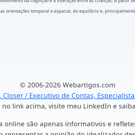
olvimento da cognição e a interação entre as crianças. A partir d
as orientações temporal e espacial, do equilíbrio e, principalme
© 2006-2026 Webartigos.com
, Closer / Executivo de Contas, Especialist
 no link acima, visite meu LinkedIn e saib
a online são apenas informativos e reflet
representar a opinião do idealizador des