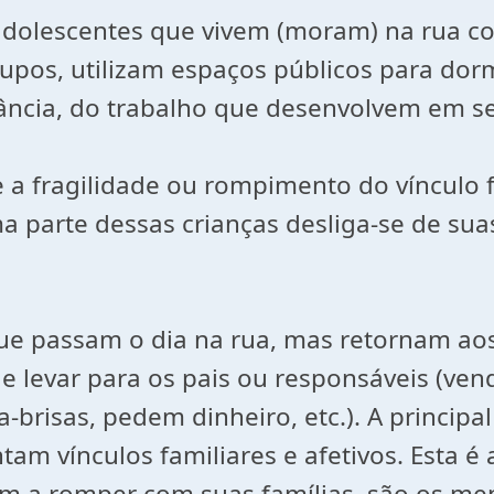
 adolescentes que vivem (moram) na rua c
pos, utilizam espaços públicos para dormi
ância, do trabalho que desenvolvem em s
a fragilidade ou rompimento do vínculo fa
a parte dessas crianças desliga-se de suas
 que passam o dia na rua, mas retornam a
 e levar para os pais ou responsáveis (ve
brisas, pedem dinheiro, etc.). A principa
am vínculos familiares e afetivos. Esta é
m a romper com suas famílias, são os men