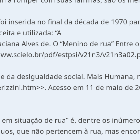
oi inserida no final da década de 1970 pa
ta e utilizada: “A
iana Alves de. O “Menino de rua” Entre o
/www.scielo.br/pdf/estpsi/v21n3/v21n3a02.
 e da desigualdade social. Mais Humana, n
rizzini.htm>>. Acesso em 11 de maio de 2
 em situação de rua‟ é, dentre os inúmer
íduos, que não pertencem à rua, mas enco