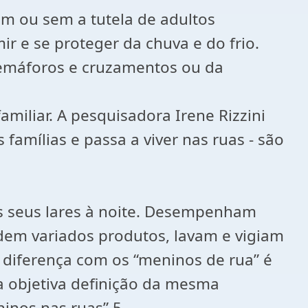
om ou sem a tutela de adultos
r e se proteger da chuva e do frio.
emáforos e cruzamentos ou da
miliar. A pesquisadora Irene Rizzini
 famílias e passa a viver nas ruas - são
os seus lares à noite. Desempenham
ndem variados produtos, lavam e vigiam
l diferença com os “meninos de rua” é
 a objetiva definição da mesma
inos nas ruas”.5