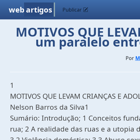
web
artigos
Publicar
MOTIVOS QUE LEVA
um paralelo entr
Por
M
1
MOTIVOS QUE LEVAM CRIANÇAS E ADOLES
Nelson Barros da Silva1
Sumário: Introdução; 1 Conceitos fund
rua; 2 A realidade das ruas e a utopia
3.2 Violência doméstica; 3.3 Abuso sexu