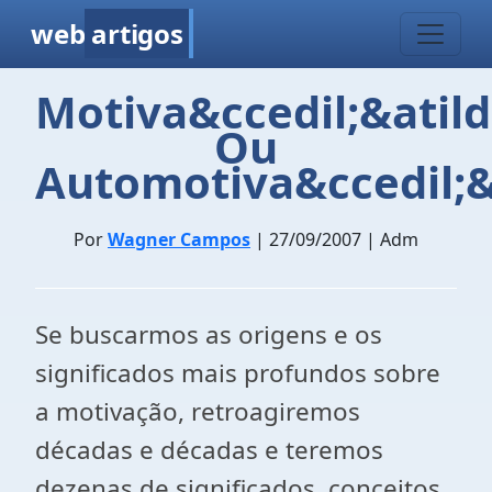
web
artigos
Motiva&ccedil;&atild
Ou
Automotiva&ccedil;&
Por
Wagner Campos
| 27/09/2007 | Adm
Se buscarmos as origens e os
significados mais profundos sobre
a motivação, retroagiremos
décadas e décadas e teremos
dezenas de significados, conceitos