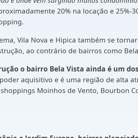
izado e onde vêm surgindo muitos condomínios
aproximadamente 20% na locação e 25%-30
opping.
nema, Vila Nova e Hipica também se tornara
rução, ao contrário de bairros como Bela 
ução o bairro Bela Vista ainda é um do
poder aquisitivo e é uma região de alta 
os shoppings Moinhos de Vento, Bourbon Co