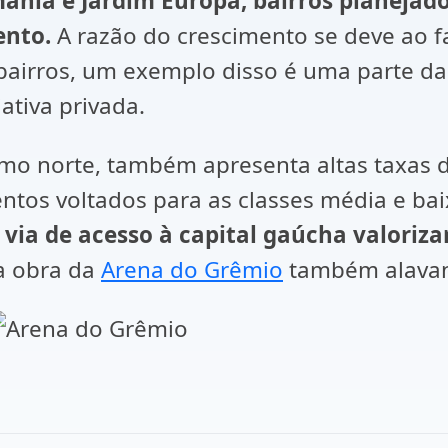
mânia e Jardim Europa, bairros planeja
ento.
A razão do crescimento se deve ao f
irros, um exemplo disso é uma parte da 
ativa privada.
remo norte, também apresenta altas taxas 
tos voltados para as classes média e ba
l via de acesso à capital gaúcha valoriz
da obra da
Arena do Grêmio
também alavanc