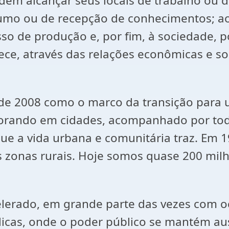
em alcançar seus locais de trabalho ou d
mo ou de recepção de conhecimentos; ao
o de produção e, por fim, à sociedade, p
rece, através das relações econômicas e s
o de 2008 como o marco da transição par
rando em cidades, acompanhado por toda
e a vida urbana e comunitária traz. Em 19
as zonas rurais. Hoje somos quase 200 mi
erado, em grande parte das vezes com oc
blicas, onde o poder público se mantém a