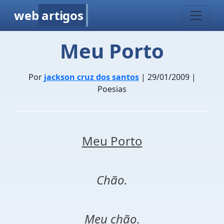
web
artigos
Meu Porto
Por
jackson cruz dos santos
| 29/01/2009 |
Poesias
Meu Porto
Chão.
Meu chão.