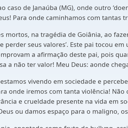
e ao caso de Janaúba (MG), onde outro ‘doe
Deus! Para onde caminhamos com tantas t
 mortos, na tragédia de Goiânia, ao fazer
de perder seus valores’. Este pai tocou em
comprovam a afirmação deste pai, pois qua
assa a não ter valor! Meu Deus: aonde che
 estamos vivendo em sociedade e perceber
ara onde iremos com tanta violência! Não
rância e crueldade presente na vida em s
 Deus ou damos espaço para o maligno, os