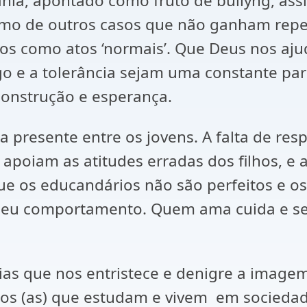
iânia, apontado como fruto de bullyng, as
omo de outros casos que não ganham reper
s como atos ‘normais’. Que Deus nos aju
ogo e a tolerância sejam uma constante p
construção e esperança.
ia presente entre os jovens. A falta de re
apoiam as atitudes erradas dos filhos, e 
ue os educandários não são perfeitos e 
 seu comportamento. Quem ama cuida e se 
ias que nos entristece e denigre a imag
lhos (as) que estudam e vivem em socieda