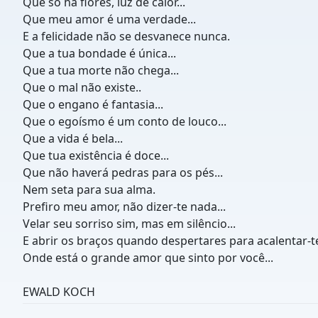
Que só há flores, luz de calor...
Que meu amor é uma verdade...
E a felicidade não se desvanece nunca.
Que a tua bondade é única...
Que a tua morte não chega...
Que o mal não existe..
Que o engano é fantasia...
Que o egoísmo é um conto de louco...
Que a vida é bela...
Que tua existência é doce...
Que não haverá pedras para os pés...
Nem seta para sua alma.
Prefiro meu amor, não dizer-te nada...
Velar seu sorriso sim, mas em silêncio...
E abrir os braços quando despertares para acalentar-
Onde está o grande amor que sinto por você...
EWALD KOCH