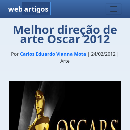
web
artigos
Melhor direção de
arte Oscar 2012
Por
Carlos Eduardo Vianna Mota
| 24/02/2012 |
Arte