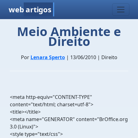
web
artigos
Meio Ambiente e
Direito
Por
Lenara Sperto
| 13/06/2010 | Direito
<meta http-equiv="CONTENT-TYPE"
content="text/html; charset=utf-8">
<title></title>
<meta name="GENERATOR" content="BrOffice.org
3.0 (Linux)">
<style type="text/css">