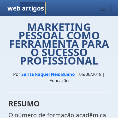
web
artigos
MARKETING
PESSOAL COMO
FERRAMENTA PARA
O SUCESSO
PROFISSIONAL
Por
Sarita Raquel Neis Bueno
| 05/06/2018 |
Educação
RESUMO
O número de formação acadêmica