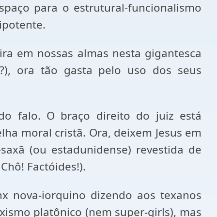
paço para o estrutural-funcionalismo
ipotente.
aira em nossas almas nesta gigantesca
?), ora tão gasta pelo uso dos seus
o falo. O braço direito do juiz está
lha moral cristã. Ora, deixem Jesus em
xã (ou estadunidense) revestida de
hô! Factóides!).
nx nova-iorquino dizendo aos texanos
xismo platônico (nem super-girls), mas