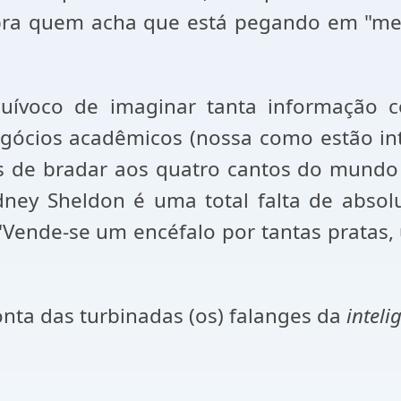
das pra quem acha que está pegando em "
voco de imaginar tanta informação co
negócios acadêmicos (nossa como estão 
s de bradar aos quatro cantos do mundo
Sidney Sheldon é uma total falta de abs
"Vende-se um encéfalo por tantas pratas, 
onta das turbinadas (os) falanges da
inteli