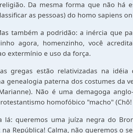
 religião. Da mesma forma que não há es
lassificar as pessoas) do homo sapiens on
 Mas também a podridão: a inércia que p
inho agora, homenzinho, você acredita
ao extermínio e uso da força.
s gregas estão relativizadas na idéia d
 na genealogia paterna dos costumes da ve
arianne). Não é uma demagoga anglo-sa
rotestantismo homofóbico "macho" (Chô! C
a lá: queremos uma juíza negra do Bro
a: na República! Calma, não queremos o se