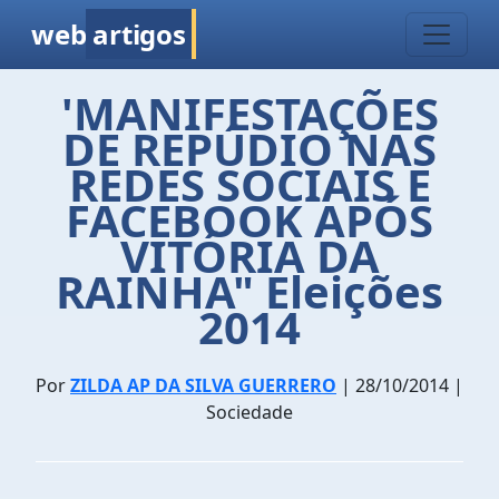
web
artigos
'MANIFESTAÇÕES
DE REPÚDIO NAS
REDES SOCIAIS E
FACEBOOK APÓS
VITÓRIA DA
RAINHA" Eleições
2014
Por
ZILDA AP DA SILVA GUERRERO
| 28/10/2014 |
Sociedade