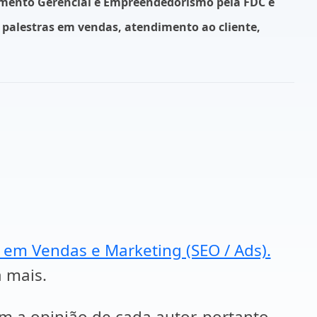
mento Gerencial
e Empreendedorismo pela FDC e
a palestras em vendas, atendimento ao cliente,
a em Vendas e Marketing (SEO / Ads).
a mais.
em a opinião de cada autor, portanto,