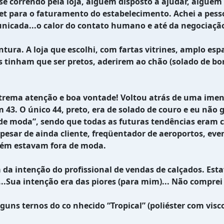
correndo pela loja, alguém disposto a ajudar, alguém q
t para o faturamento do estabelecimento. Achei a pesso
nicada...o calor do contato humano e até da negociação 
 A loja que escolhi, com fartas vitrines, amplo espaç
s tinham que ser pretos, aderirem ao chão (solado de bo
ma atenção e boa vontade! Voltou atrás de uma imensa
 43. O único 44, preto, era de solado de couro e eu não 
e moda”, sendo que todas as futuras tendências eram 
sar de ainda cliente, freqüentador de aeroportos, event
bém estavam fora de moda.
da intenção do profissional de vendas de calçados. Es
..Sua intenção era das piores (para mim)... Não compre
ernos do co nhecido “Tropical” (poliéster com viscose)