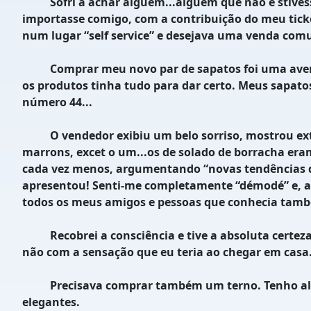
Sofri a achar alguém...alguém que não e stivesse 
importasse comigo, com a contribuição do meu ticke
num lugar “self service” e desejava uma venda comu
Comprar meu novo par de sapatos foi uma aventura.
os produtos tinha tudo para dar certo. Meus sapato
número 44...
O vendedor exibiu um belo sorriso, mostrou extre
marrons, excet o um...os de solado de borracha eram
cada vez menos, argumentando “novas tendências d
apresentou! Senti-me completamente “démodé” e, ape
todos os meus amigos e pessoas que conhecia tam
Recobrei a consciência e tive a absoluta certeza 
não com a sensação que eu teria ao chegar em casa.
Precisava comprar também um terno. Tenho alguns t
elegantes.