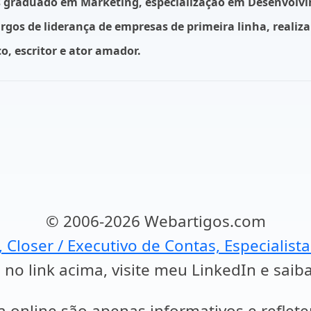
ós graduado em Marketing, especialização
em Desenvolvi
rgos de liderança de empresas de primeira linha, realiz
, escritor e ator amador.
© 2006-2026 Webartigos.com
, Closer / Executivo de Contas, Especialist
 no link acima, visite meu LinkedIn e saib
a online são apenas informativos e reflet