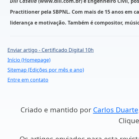
Dill Casella
(www.dill.com.br) é Engenheiro Civil, p
Practitioner pela SBPNL. Com mais de 15 anos em ca
liderança e motivação. Também é compositor, músico
Enviar artigo - Certificado Digital 10h
Início (Homepage)
Sitemap (Edições por mês e ano)
Entre em contato
Criado e mantido por
Carlos Duarte
Clique
Os artigos enviados para esta revist