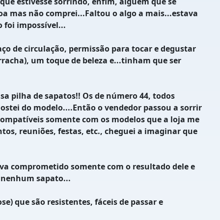
ue estivesse sorrindo, enfim, alguém que se
a mas não comprei...Faltou o algo a mais...estava
foi impossível...
o de circulação, permissão para tocar e degustar
rracha), um toque de beleza e...tinham que ser
 pilha de sapatos!! Os de número 44, todos
gostei do modelo....Então o vendedor passou a sorrir
compatíveis somente com os modelos que a loja me
os, reuniões, festas, etc., cheguei a imaginar que
tava comprometido somente com o resultado dele e
i nenhum sapato...
 que são resistentes, fáceis de passar e