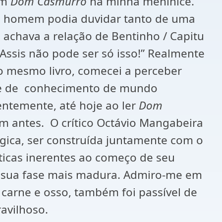
em
Dom Casmurro
na minha meninice.
m homem podia duvidar tanto de uma
 achava a relação de Bentinho / Capitu
ssis não pode ser só isso!” Realmente
do mesmo livro, comecei a perceber
ão e de conhecimento de mundo
ntemente, até hoje ao ler
Dom
m antes. O crítico Octávio Mangabeira
gica, ser construída juntamente com o
ticas inerentes ao começo de seu
de sua fase mais madura. Admiro-me em
carne e osso, também foi passível de
avilhoso.