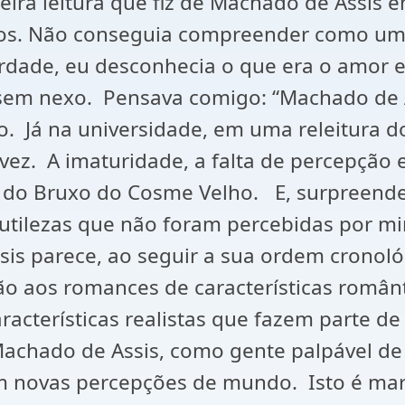
eira leitura que fiz de Machado de Assis 
anos. Não conseguia compreender como u
rdade, eu desconhecia o que era o amor e
 sem nexo. Pensava comigo: “Machado de A
o. Já na universidade, em uma releitura 
a vez. A imaturidade, a falta de percepç
do Bruxo do Cosme Velho. E, surpreende
utilezas que não foram percebidas por mi
is parece, ao seguir a sua ordem cronoló
ão aos romances de características român
aracterísticas realistas que fazem parte 
achado de Assis, como gente palpável de 
am novas percepções de mundo. Isto é mar