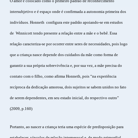
O amor é colocado como o primeiro padrão de reconhecimento
intersubjetivo e é espaço onde é confirmada a autonomia primeira dos
indivíduos. Honneth configura este padrão apoiando-se em estudos
de Winnicott tendo presente a relação entre a mãe e o bebê. Essa
relação caracteriza-se por ocorrer entre seres de necessidades, pois logo
que a criança nasce depende dos cuidados da mãe como forma de
garantir a sua própria sobrevivência e, por sua vez, a mãe precisa do
contato com o filho, como afirma Honneth, pois “na experiência
recíproca da dedicação amorosa, dois sujeitos se sabem unidos no fato
de serem dependentes, em seu estado inicial, do respectivo outro”
(2009, p.160)
Portanto, ao nascer a criança teria uma espécie de predisposição para
estabelecer vínculos de relação interpessoal e, de modo primordial