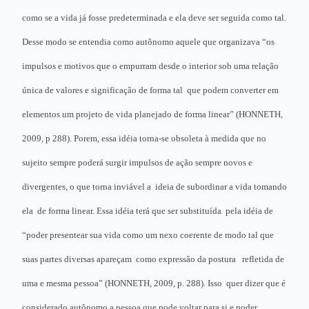
como se a vida já fosse predeterminada e ela deve ser seguida como tal.
Desse modo se entendia como autônomo aquele que organizava “os
impulsos e motivos que o empurram desde o interior sob uma relação
única de valores e significação de forma tal que podem converter em
elementos um projeto de vida planejado de forma linear” (HONNETH,
2009, p 288). Porem, essa idéia torna-se obsoleta à medida que no
sujeito sempre poderá surgir impulsos de ação sempre novos e
divergentes, o que torna inviável a ideia de subordinar a vida tomando
ela de forma linear. Essa idéia terá que ser substituída pela idéia de
“poder presentear sua vida como um nexo coerente de modo tal que
suas partes diversas apareçam como expressão da postura refletida de
uma e mesma pessoa” (HONNETH, 2009, p. 288). Isso quer dizer que é
considerado autônomo a pessoa que pode voltar para si e poder