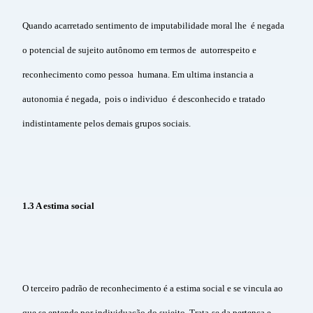
Quando acarretado sentimento de imputabilidade moral lhe é negada
o potencial de sujeito autônomo em termos de autorrespeito e
reconhecimento como pessoa humana. Em ultima instancia a
autonomia é negada, pois o individuo é desconhecido e tratado
indistintamente pelos demais grupos sociais.
1.3 A
estima social
O terceiro padrão de reconhecimento é a estima social e se vincula ao
que se entende por individuação do sujeito. Trata-se da pertença e