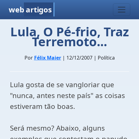
web
artigos
Lula, O Pé-frio, Traz
Terremoto...
Por
Félix Maier
| 12/12/2007 | Política
Lula gosta de se vangloriar que
"nunca, antes neste país" as coisas
estiveram tão boas.
Será mesmo? Abaixo, alguns
exemplos que contestam o papudo