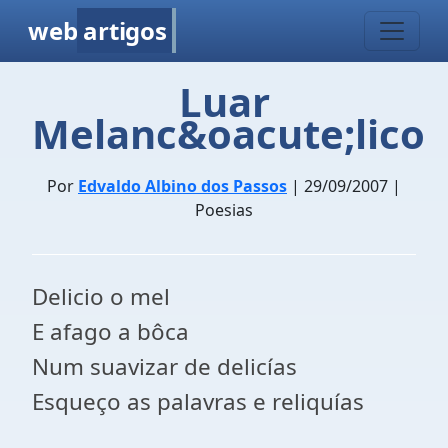
web
artigos
Luar
Melanc&oacute;lico
Por
Edvaldo Albino dos Passos
| 29/09/2007 |
Poesias
Delicio o mel
E afago a bôca
Num suavizar de delicías
Esqueço as palavras e reliquías